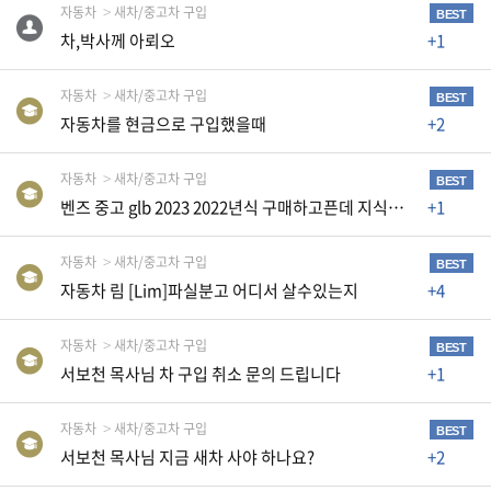
자동차
새차/중고차 구입
생
BEST
활
차,박사께 아뢰오
+1
TIP
자동차
새차/중고차 구입
BEST
자동차를 현금으로 구입했을때
+2
질
문
자동차
새차/중고차 구입
BEST
하
벤즈 중고 glb 2023 2022년식 구매하고픈데 지식이 일천하여...
+1
기
자동차
새차/중고차 구입
BEST
공
자동차 림 [Lim]파실분고 어디서 살수있는지
+4
지
사
항
자동차
새차/중고차 구입
BEST
서보천 목사님 차 구입 취소 문의 드립니다
+1
자동차
새차/중고차 구입
A
BEST
서보천 목사님 지금 새차 사야 하나요?
+2
S