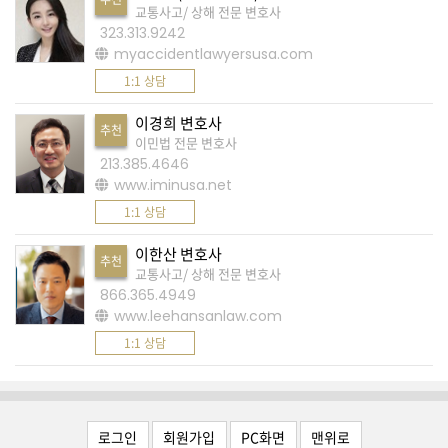
교통사고/ 상해 전문 변호사
A
323.313.9242
myaccidentlawyersusa.com
S
1:1 상담
K
미
이경희 변호사
추천
이민법 전문 변호사
국
213.385.4646
에
www.iminusa.net
서
1:1 상담
새
이한산 변호사
로
추천
교통사고/ 상해 전문 변호사
운
866.365.4949
전
www.leehansanlaw.com
문
1:1 상담
가
를
찾
로그인
회원가입
PC화면
맨위로