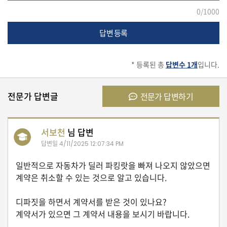
0
/1000
유
학/
답변 등록
교
육
* 등록된 총
답변수 1개
입니다.
건
전문가 답변글
전문가 답변하기
강
서보천
님 답변
답변일
여
4/11/2025 12:07:34 PM
행/
취
일반적으로 자동차가 딜러 파킹랏을 빠져 나오지 않았으면
미/
계약은 취소할 수 있는 것으로 알고 있습니다.
일
상
디파짓을 하면서 계약서를 받은 것이 있나요?
계약서가 있으면 그 계약서 내용을 보시기 바랍니다.