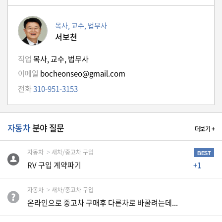
자
동
차
목사, 교수, 법무사
서보천
직업
목사, 교수, 법무사
정
이메일
bocheonseo@gmail.com
부
혜
전화
310-951-3153
택
서
비
스
자동차
분야 질문
더보기 +
전
자동차
새차/중고차 구입
문
BEST
RV 구입 계약파기
+1
가
칼
럼
자동차
새차/중고차 구입
온라인으로 중고차 구매후 다른차로 바꿀려는데...
미
국