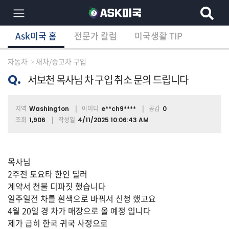
Ask미국 홈
전문가 칼럼
미국생활 TIP
×
Ask미국 홈
전문가 칼럼
미국생활 TIP
분
야
자동차
새차/중고차 구입
별
상
Q.
서보천 목사님 차 구입 취소 문의 드립니다
담
글
지역
아이디
공감
Washington
e**ch9****
0
조회
작성일
1,906
4/11/2025 10:06:43 AM
전
체
목사님
2주전 토요타 한인 딜러
계약서 천불 디파짓 했습니다
이
일주일전 차를 흰색으로 바꿔서 신청 했고요
민/
4월 20일 경 차가 매장으로 올 예정 입니다
비
제가 급히 한국 귀국 사정으로
자