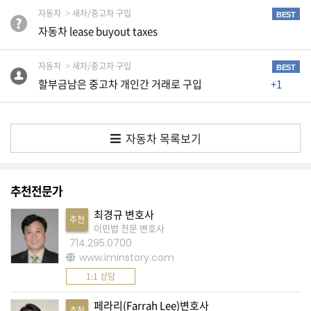
K
자동차
새차/중고차 구입
BEST
미
자동차 lease buyout taxes
국
이
자동차
새차/중고차 구입
BEST
용
할부금남은 중고차 개인간 거래로 구입
+1
수
칙
자동차 목록보기
안
내
확
추천전문가
인
최경규 변호사
바
추천
이민법 전문 변호사
랍
714.295.0700
니
www.iminstory.com
다
1:1 상담
.
페라리(Farrah Lee)변호사
추천