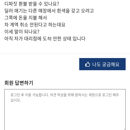
디파짓 환불 받을 수 있나요?
딜러 애기는 다른 매장에서 흰색을 갖고 오려고
그쪽에 돈울 지불 해서
법
차 계역 취소 안된다고 하는데요
률
이세 말이 되나요?
아직 차가 대리점에 도챡 안한 상태 입니다
주
택/
부
나도 궁금해요
동
산
회원 답변하기
머
니/
재
테
크