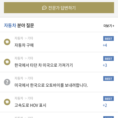
전문가 답변하기
유
학/
교
자동차
분야 질문
육
더보기 +
자동차
기타
BEST
자동차 구매
+4
건
강
자동차
기타
BEST
한국에서 타던 차 미국으로 가져가기
+3
여
자동차
기타
행/
BEST
취
미국에서 한국으로 오토바이를 보내려합니다.
미/
일
자동차
기타
상
BEST
고속도로 HOV 표시
+2