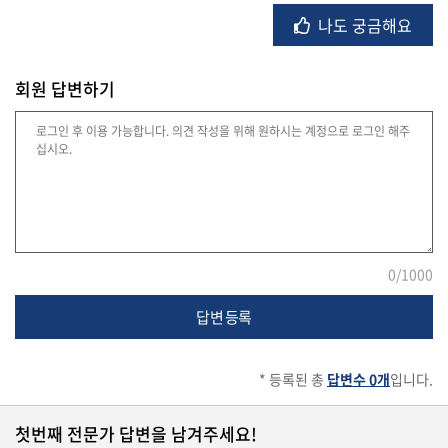
나도 궁금해요
법
회원 답변하기
률
주
택/
부
동
산
0
/1000
답변 등록
머
니/
재
* 등록된 총
답변수 0개
입니다.
테
크
첫번째 전문가 답변을 남겨주세요!