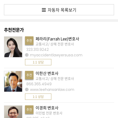
생
활
자동차 목록보기
TIP
추천전문가
질
페라리(Farrah Lee)변호사
문
추천
교통사고/ 상해 전문 변호사
하
323.313.9242
기
myaccidentlawyersusa.com
1:1 상담
공
지
이한산 변호사
추천
사
교통사고/ 상해 전문 변호사
항
866.365.4949
www.leehansanlaw.com
1:1 상담
A
이경희 변호사
추천
S
이민법 전문 변호사