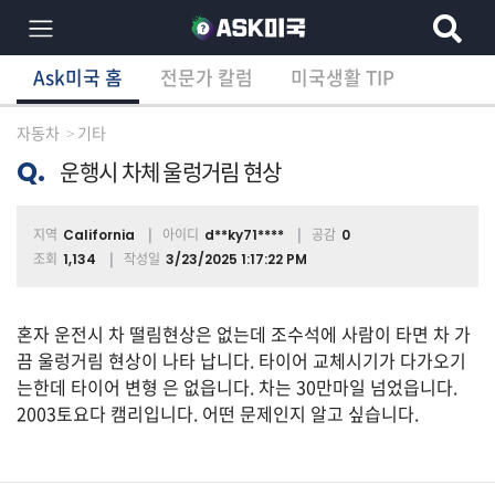
Ask미국 홈
전문가 칼럼
미국생활 TIP
×
Ask미국 홈
전문가 칼럼
미국생활 TIP
분
야
자동차
기타
별
상
Q.
운행시 차체 울렁거림 현상
담
글
지역
아이디
공감
California
d**ky71****
0
조회
작성일
1,134
3/23/2025 1:17:22 PM
전
체
혼자 운전시 차 떨림현상은 없는데 조수석에 사람이 타면 차 가
끔 울렁거림 현상이 나타 납니다. 타이어 교체시기가 다가오기
는한데 타이어 변형 은 없읍니다. 차는 30만마일 넘었읍니다.
2003토요다 캠리입니다. 어떤 문제인지 알고 싶습니다.
이
민/
비
자