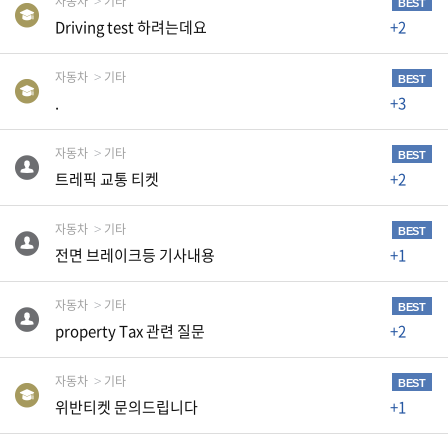
자동차
기타
BEST
자
Driving test 하려는데요
+2
동
차
자동차
기타
BEST
.
+3
정
부
자동차
기타
BEST
혜
트레픽 교통 티켓
+2
택
서
비
자동차
기타
BEST
스
전면 브레이크등 기사내용
+1
전
자동차
기타
BEST
문
property Tax 관련 질문
+2
가
칼
럼
자동차
기타
BEST
위반티켓 문의드립니다
+1
미
국