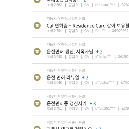
조회 2,562
공감 0
CA
n**unara1****
3/26
자동차
면허/서류/리뉴얼
Cal 면허증 + Residence Card 같이 보
조회 2,794
공감 0
CA
t**n****
3/10/2026 
자동차
면허/서류/리뉴얼
운전면허 갱신. 서목사님
+ 2
조회 3,043
공감 0
CA
y**iyoky****
3/8/202
자동차
면허/서류/리뉴얼
운전 면허 리뉴얼
+ 2
조회 3,648
공감 0
CA
a**elakim****
3/7/2
자동차
면허/서류/리뉴얼
운전면허증 갱신시기
+ 3
조회 3,451
공감 0
CA
o**erb201****
3/2/2
자동차
면허/서류/리뉴얼