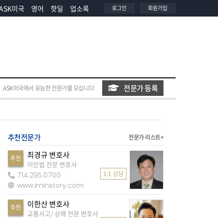
ASK미국
영어
핫딜
업소록
로그인
회원가입
전문가 등록
ASK미국에서 유능한 전문가를 모십니다
추천전문가
전문가 리스트+
최경규 변호사
추천
이민법 전문 변호사
1:1 상담
714.295.0700
www.iminstory.com
이한산 변호사
추천
교통사고/ 상해 전문 변호사