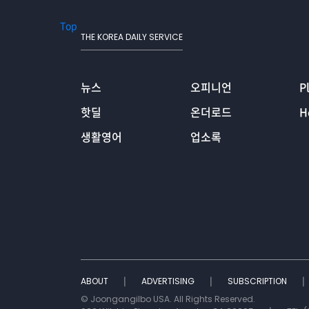
Top
THE KOREA DAILY SERVICE
뉴스
오피니언
P
핫딜
온더로드
H
생활영어
업소록
ABOUT
ADVERTISING
SUBSCRIPTION
© Joongangilbo USA. All Rights Reserved.