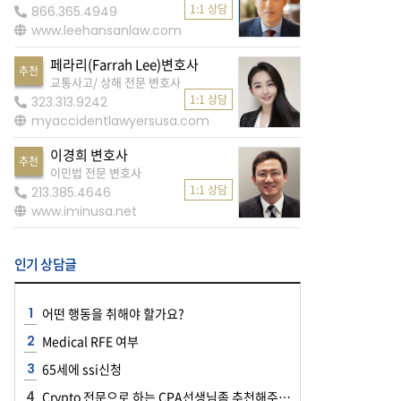
1:1 상담
866.365.4949
www.leehansanlaw.com
페라리(Farrah Lee)변호사
추천
교통사고/ 상해 전문 변호사
1:1 상담
323.313.9242
myaccidentlawyersusa.com
이경희 변호사
추천
이민법 전문 변호사
1:1 상담
213.385.4646
www.iminusa.net
인기 상담글
어떤 행동을 취해야 할가요?
Medical RFE 여부
65세에 ssi신청
Crypto 전문으로 하는 CPA선생님좀 추천해주세요~~