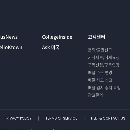
lusNews
CollegeInside
고객센터
elloKtown
Ask 미국
문의/불만신고
기사제보/취재요청
구독신청/구독연장
배달 주소 변경
배달 사고 신고
배달 임시 중지 요청
광고문의
PRIVACY POLICY
TERMS OF SERVICE
HELP & CONTACT US