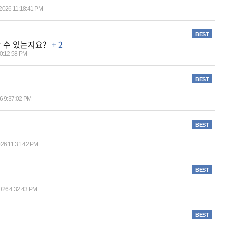
/2026 11:18:41 PM
BEST
유할 수 있는지요?
+ 2
10:12:58 PM
BEST
6 9:37:02 PM
BEST
026 11:31:42 PM
BEST
026 4:32:43 PM
BEST