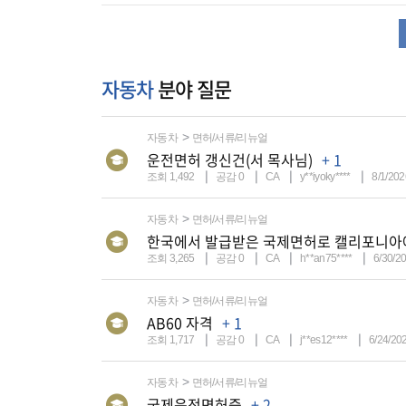
자동차
분야 질문
자동차
면허/서류/리뉴얼
운전면허 갱신건(서 목사님)
+ 1
조회 1,492
공감 0
CA
y**iyoky****
8/1/202
자동차
면허/서류/리뉴얼
한국에서 발급받은 국제면허로 캘리포니아
조회 3,265
공감 0
CA
h**an75****
6/30/2
자동차
면허/서류/리뉴얼
AB60 자격
+ 1
조회 1,717
공감 0
CA
j**es12****
6/24/20
자동차
면허/서류/리뉴얼
국제운전면허증
+ 2