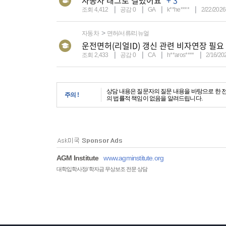
자동차 태그로 걸렸어요
+ 3
조회 4,412
공감 0
GA
k**he****
2/22/2026
자동차
면허/서류/리뉴얼
운전면허(리얼ID) 갱신 관련 비자연장 필요
조회 2,433
공감 0
CA
h**aros****
2/16/20
상담 내용은 질문자의 질문 내용을 바탕으로 한 
주의 !
의 법률적 책임이 없음을 알려드립니다.
AGM Institute
www.agminstitute.org
대학입학사정/ 학자금 무상보조 전문 상담