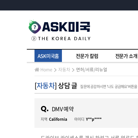
ASK미국홈
전문가 칼럼
전문가 소개
Home
자동차
면허/서류/리뉴얼
[
자동차
] 상담 글
질문에 공감하시면 '나도 궁금해요'버튼을
Q.
DMV 예약
지역
California
아이디
Y**p****
드라이브 라이센스를 갱신 하려고 서류 업로드 