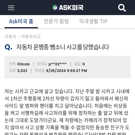
Ask미국 홈
전문가 칼럼
미국생활 TIP
×
Ask미국 홈
전문가 칼럼
미국생활 TIP
분
야
자동차
자동차사고
별
상
Q.
자동차 운행중 뺑소니 사고를 당했습니다
담
글
지역
아이디
공감
Illinois
p**32****
0
조회
작성일
3,022
6/25/2024 9:59:27 PM
전
체
저는 시카고 근교에 살고 있습니다. 지난 주말 밤 시카고 시내에
서 1차선 주행중에 2차선 차량이 갑자기 밀고 들어와서 페신져
사이드 앞 범퍼와 펜더를 치고 달아났습니다. 처음에는 비상등
을 켜고 서행하길래 사고처리를 위해 정차하는 줄 알고 뒤에 섰
이
는데 그대로 도망가더군요. 제 차량에는 카메라가 장착되어 있
민/
비
지 않아서 사고 상황 기록을 찍을 수 없었지만 동승한 친구가 도
자
망가는 차량 동영상과 번호판을 찍었습니다(상대방 차량 범퍼