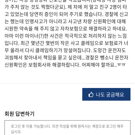
가 주저 앉는 것도 찍혔더군요). 제 차에 저 말고 친구 2명이 타
고 있었는데 당연히 증인이 되어 주기로 했습니다. 경찰에 신고
는 했는데 인명사고가 아니라고 사고낸 차량 신원확인에 대해
법
시원한 약속을 해 주지 않고 자차보험으로 해결하라고 하네요.
률
아마 이런 마이너(?)한 사건은 적극적으로 처리하지 않는 느낌
입니다. 최근 몇년간 몇번의 작은 사고 클레임으로 보험료가 너
무 올라서 다시 클레임하기가 망설여집니다. 도망간 운전자도
주
괴씸해서 찾아내서 책임을 묻고 싶은데...경찰은 뺑소니 운전자
택/
신원확인은 보험회사와 해결하랍니다. 어찌해야 할까요..ㅠㅠ
부
동
산
나도 궁금해요
머
니/
재
회원 답변하기
테
크