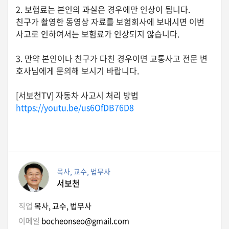
자
2. 보험료는 본인의 과실은 경우에만 인상이 됩니다.
동
친구가 촬영한 동영상 자료를 보험회사에 보내시면 이번
차
사고로 인하여서는 보험료가 인상되지 않습니다.
3. 만약 본인이나 친구가 다친 경우이면 교통사고 전문 변
정
호사님에게 문의해 보시기 바랍니다.
부
혜
[서보천TV] 자동차 사고시 처리 방법
택
서
https://youtu.be/us6OfDB76D8
비
스
전
문
가
목사, 교수, 법무사
칼
서보천
럼
직업
목사, 교수, 법무사
미
이메일
bocheonseo@gmail.com
국