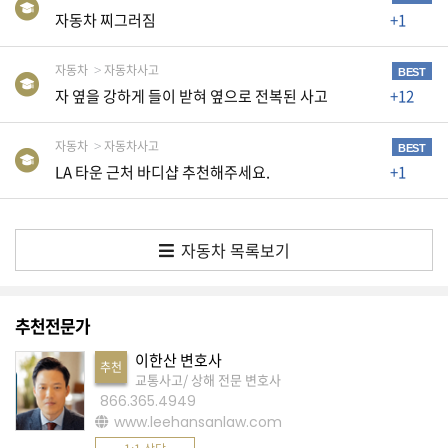
자동차 찌그러짐
+1
A
S
자동차
자동차사고
BEST
K
자 옆을 강하게 들이 받혀 옆으로 전복된 사고
+12
미
국
자동차
자동차사고
BEST
LA 타운 근처 바디샵 추천해주세요.
+1
에
서
새
자동차 목록보기
로
운
전
추천전문가
문
이한산 변호사
추천
가
교통사고/ 상해 전문 변호사
를
866.365.4949
www.leehansanlaw.com
찾