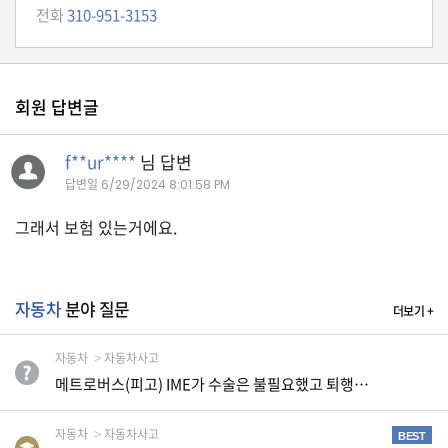
생
전화
310-951-3153
활
TIP
회원 답변글
질
문
f**ur****
님 답변
하
답변일
6/29/2024 8:01:58 PM
기
그래서 보험 있는거에요.
공
지
사
자동차
분야 질문
더보기 +
항
자동차
자동차사고
메트로버스(피고) IME가 수술은 불필요했고 퇴행성 변화 때문이라고 주장합니다.
A
S
자동차
자동차사고
BEST