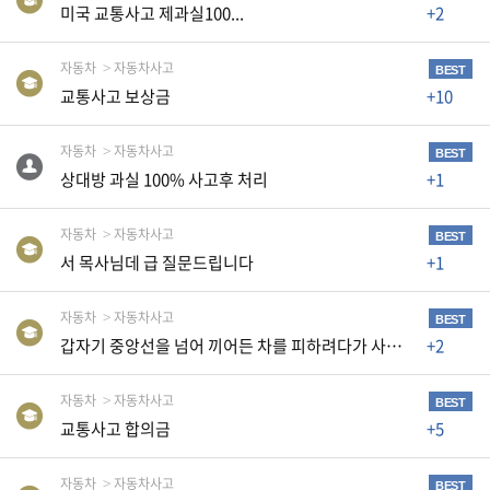
K
미국 교통사고 제과실100...
+2
미
국
자동차
자동차사고
BEST
교통사고 보상금
+10
이
용
자동차
자동차사고
BEST
수
상대방 과실 100% 사고후 처리
+1
칙
안
자동차
자동차사고
BEST
내
서 목사님데 급 질문드립니다
+1
확
인
자동차
자동차사고
BEST
바
갑자기 중앙선을 넘어 끼어든 차를 피하려다가 사고가 났습니다
+2
랍
자동차
자동차사고
니
BEST
교통사고 합의금
+5
다
.
자동차
자동차사고
BEST