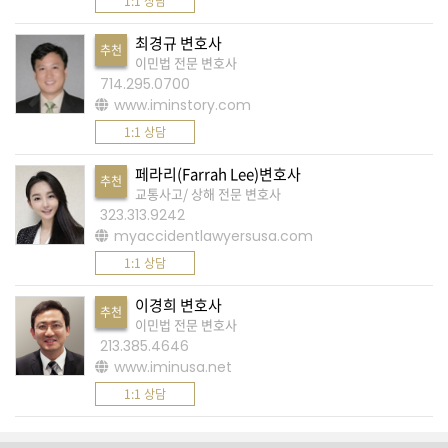
1:1 상담
습
니
최경규 변호사
추천
다
이민법 전문 변호사
714.295.0700
.
www.iminstory.com
1:1 상담
A
S
페라리(Farrah Lee)변호사
추천
교통사고/ 상해 전문 변호사
K
323.313.9242
미
myaccidentlawyersusa.com
국
1:1 상담
비
이경희 변호사
속
추천
이민법 전문 변호사
어
213.385.4646
www.iminusa.net
,
1:1 상담
상
호