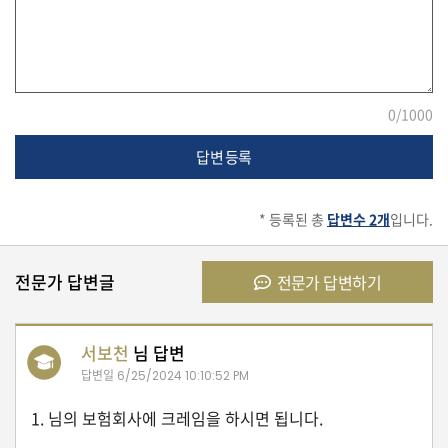
유
학/
교
육
0
/1000
답변 등록
건
강
* 등록된 총
답변수 2개
입니다.
전문가 답변글
전문가 답변하기
여
행/
취
미/
서보천
님 답변
일
상
답변일
6/25/2024 10:10:52 PM
1. 님의 보험회사에 크레임을 하시면 됩니다.